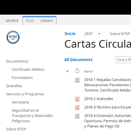
BROWSE
FILES
LIBRARY
Inicio
JRSP
Sobre NTSP
Cartas Circul
All Documents
Documentos
Certificado Médico
Name
Formularios
2018-1 Regalías Cancelació
Renovaciones Pendientes Le
Querellas
Turismo, Certificado Médic
Servicios y Programas
2018-2 Aranceles
Secretaría
2018-3 Término para Escuel
Seguridad en el
Transporte y Materiales
2018-4 Extensión Automáti
Peligrosos
Oportuna, Permiso de Vehí
y Planes de Pago OE
Sobre NTSP